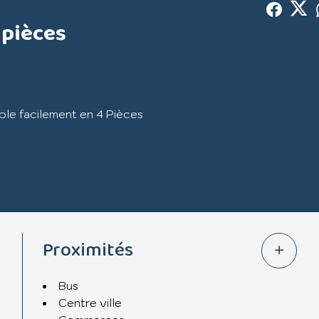
 pièces
ble facilement en 4 Pièces
ant dernier étage.
mineux
 le salon.
Proximités
nts.
'une climatisation réversible.
Bus
commodités.
Centre ville