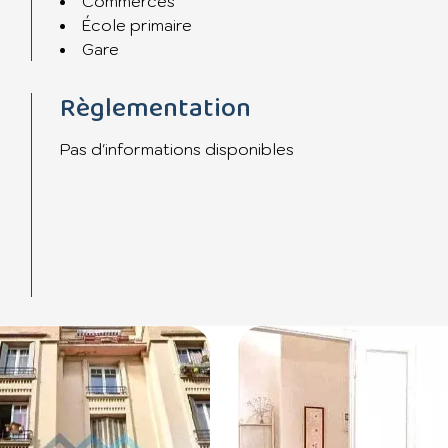
Commerces
École primaire
Gare
DPE E ; GES D
Règlementation
nuel de la quote-part du budget prévisionnel des dépense
Pas d'informations disponibles
st exposé sont disponibles sur le site Géorisques :