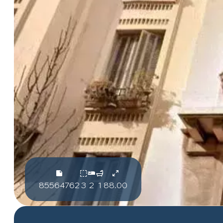
85564762
3
2
1
88.00