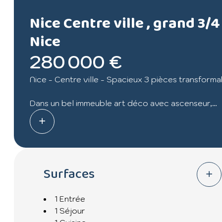
Nice Centre ville , grand 3/4
Nice
280 000 €
Nice - Centre ville - Spacieux 3 pièces transforma
Dans un bel immeuble art déco avec ascenseur,
Appartement de 3/4 pièces d'environ 88m2 en av
Il se compose d'une entrée, d'un double séjour lu
Une cuisine indépendante pouvant être ouverte sur
2 grandes chambres avec placards,
Surfaces
une salle de bains et douche, Toilettes indépenda
Cet appartement est équipé de double vitrage et d
Une cave complète ce bien.
1 Entrée
Proche des transports en commun et de toutes 
1 Séjour