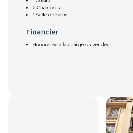
1 Cuisine
Honoraires : 3% TTC à la charge du vendeur inclus
2 Chambres
1 Salle de bains
Information d'affichage énergétique sur ce bien: 
Financier
Bien soumis au statut de copropriété.
La copropriété inclut 22 lots pour un montant an
Honoraires à la charge du vendeur
courantes de 1 970 €.
Les informations sur les risques auxquels ce bien e
georisques.gouv.fr