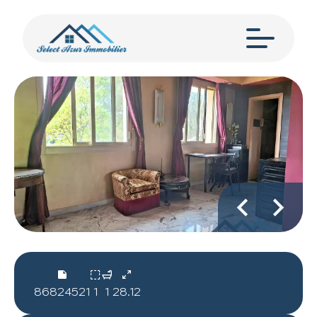
86824521
1
1
28.12