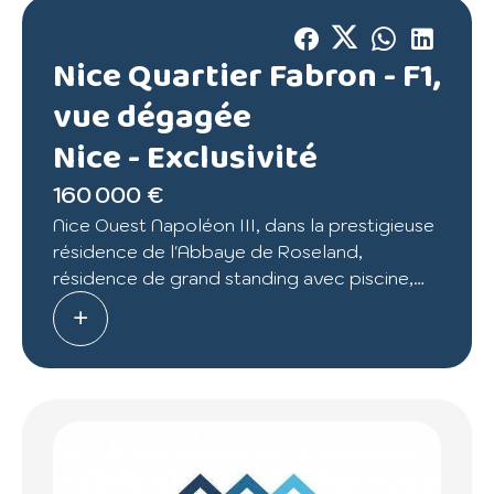
Nice Quartier Fabron - F1,
vue dégagée
Nice -
Exclusivité
160 000 €
Nice Ouest Napoléon III, dans la prestigieuse
résidence de l'Abbaye de Roseland,
résidence de grand standing avec piscine,
tennis, gardiens, pool house -
Découvrez un spacieux F1 bénéficiant d'une
vue dégagée sur le parc.
Il se compose d'un séjour avec cuisine
ouverte équipée, salle d'eau avec toilettes,
d'un dressing, stationnements collectifs -