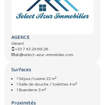
Possibilité d'acquéreur un garage en sus
Idéal pour pied à terre ou investissement -
AGENCE
Gérant
+33 7 43 29 69 26
ab@select-azur-immobilier.com
Surfaces
1 Séjour/cuisine
22 m²
1 Salle de douche / toilettes
4 m²
1 Buanderie
3 m²
Proximités